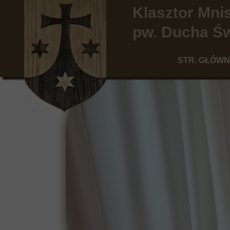
Klasztor Mn
pw. Ducha Św
STR. GŁÓW