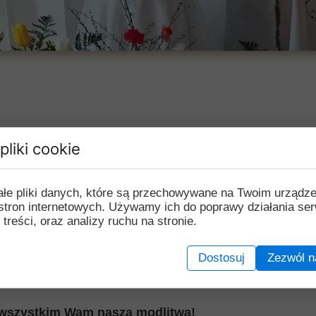
pliki cookie
j Wspólnoty
adości i nadziei, która - niezależnie od zewnętrznych ok
ałe pliki danych, które są przechowywane na Twoim urządz
stron internetowych. Używamy ich do poprawy działania ser
 treści, oraz analizy ruchu na stronie.
najpełniej w Krzyżu i Zmartwychwstaniu Chrystusa pro
Dostosuj
Zezwól n
wszystkim Wam naszą modlitwą!