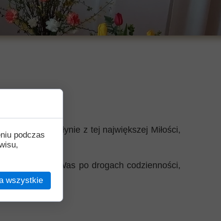
oliczności - płynie z tej największej Miłości,
eniu podczas
wisu,
wadzi każdego z Was po drogach codzienności,
a wszystkie