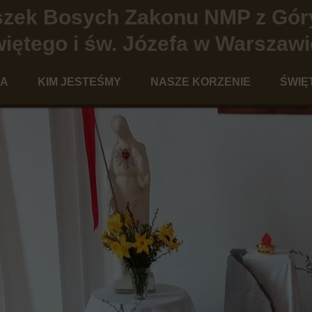
iszek Bosych Zakonu NMP z Gór
iętego i św. Józefa w Warszawi
NA
KIM JESTEŚMY
NASZE KORZENIE
ŚWIĘ
Charyzmat terezjański
Historia Karmelitanek Bosych w War
Ped
Powołanie Karmelitanki Bosej
Historia Karmelu Terezjańskieg
Te
Nasza codzienność
Święci Karmelu
Teolog
Galeria
Kandydaci na ołtarze
Po