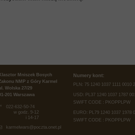
Klasztor Mniszek Bosych
Numery kont:
Zakonu NMP z Góry Karmel
PLN: 75 1240 1037 1111 0010 
ul. Wolska 27/29
01-201 Warszawa
USD: PL37 1240 1037 1787 00
SWIFT CODE : PKOPPLPW
022-632-50-74
w godz. 9-12
EURO: PL79 1240 1037 1978 0
i 14-17
SWIFT CODE : PKOPPLPW
karmelwars@poczta.onet.pl