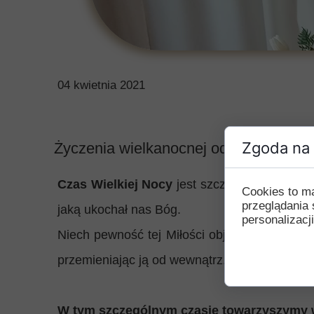
04 kwietnia 2021
Zgoda na 
Życzenia wielkanocnej od całej nasze
Czas Wielkiej Nocy
jest szczególnym czasem r
Cookies to m
przeglądania 
jaką ukochał nas Bóg.
personalizacji
Niech pewność tej Miłości objawiającej się 
przemieniając ją od wewnątrz.
W tym szczególnym czasie towarzyszymy 