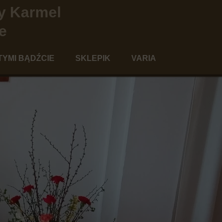
y Karmel
e
TYMI BĄDŹCIE
SKLEPIK
VARIA
szawie
agogika świętości
Kącik dla Dobroczyńców
o
ologia modlitwy
Aktualności
ia "po karmelitańsku"
Kontakt
Szkaplerz
moce formacyjne
Poezja
Polecamy