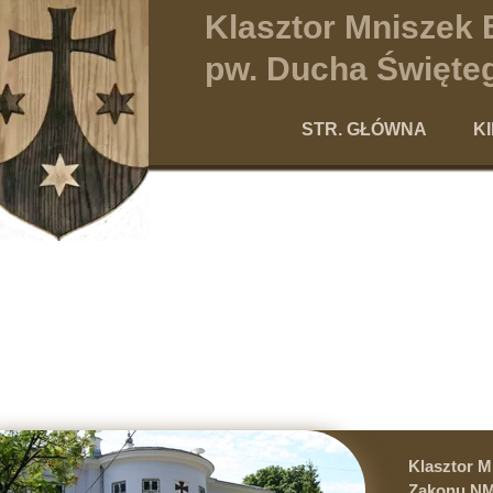
Klasztor Mniszek
pw. Ducha Święteg
STR. GŁÓWNA
K
Po
Klasztor 
Zakonu NM