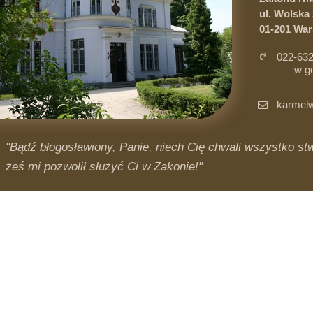
ul. Wolska 
01-201 Wa
022-632
w g
i 
karmelw
"Bądź błogosławiony, Panie, niech Cię chwali wszystko stwo
żeś mi pozwolił służyć Ci w Zakonie!"