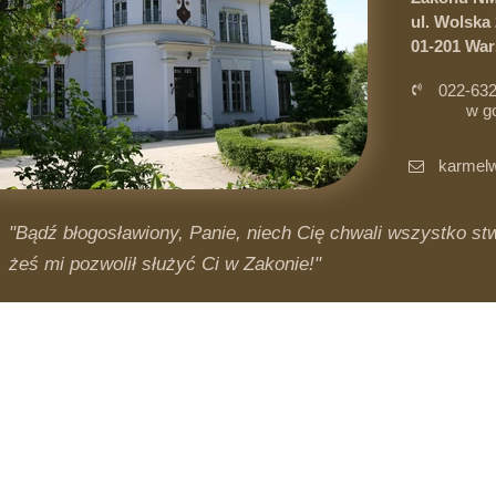
ul. Wolska 
01-201 Wa
022-632
w g
i 
karmelw
"Bądź błogosławiony, Panie, niech Cię chwali wszystko stwo
żeś mi pozwolił służyć Ci w Zakonie!"