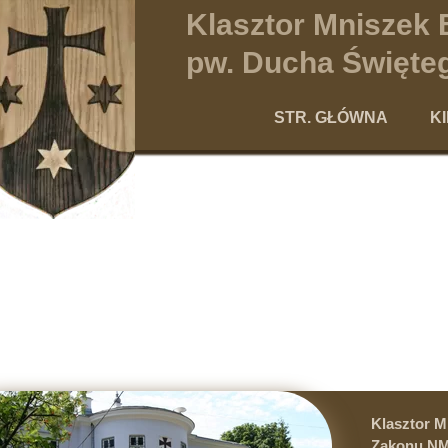
Klasztor Mniszek
pw. Ducha Święteg
STR. GŁÓWNA
K
Po
Klasztor 
Zakonu NM