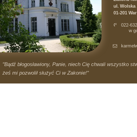
ul. Wolska 
01-201 Wa
022-632
w g
i 
karmelw
"Bądź błogosławiony, Panie, niech Cię chwali wszystko stwo
żeś mi pozwolił służyć Ci w Zakonie!"