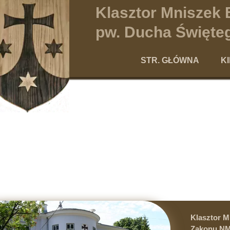
Klasztor Mniszek
pw. Ducha Święteg
STR. GŁÓWNA
K
Po
Klasztor 
Zakonu NM