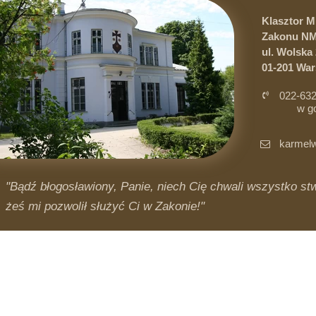
Klasztor 
Zakonu NM
ul. Wolska 
01-201 Wa
022-632
w g
i 
karmelw
"Bądź błogosławiony, Panie, niech Cię chwali wszystko stwo
żeś mi pozwolił służyć Ci w Zakonie!"