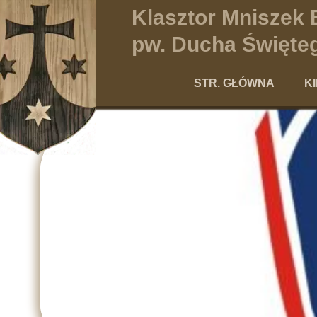
Klasztor Mniszek
pw. Ducha Święteg
STR. GŁÓWNA
K
Po