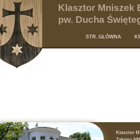
Klasztor Mniszek
pw. Ducha Święteg
STR. GŁÓWNA
K
Po
Klasztor 
Zakonu NM