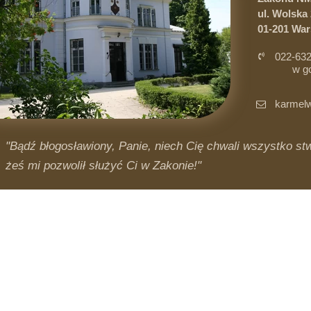
ul. Wolska 
01-201 Wa
022-632
w g
i 
karmelw
"Bądź błogosławiony, Panie, niech Cię chwali wszystko stwo
żeś mi pozwolił służyć Ci w Zakonie!"