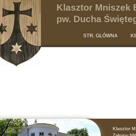
Klasztor Mniszek
pw. Ducha Święteg
STR. GŁÓWNA
K
Po
Klasztor 
Zakonu NM