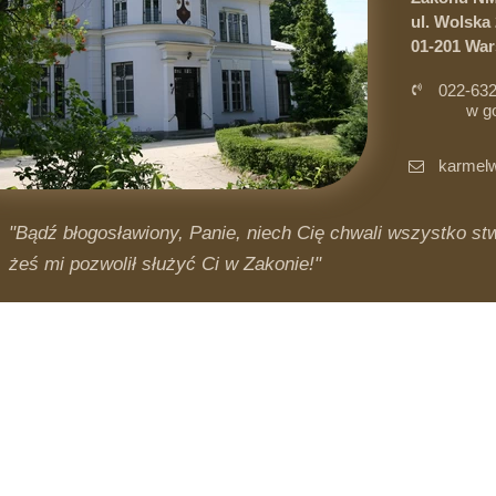
ul. Wolska 
01-201 Wa
022-632
w g
i 
karmelw
"Bądź błogosławiony, Panie, niech Cię chwali wszystko stwo
żeś mi pozwolił służyć Ci w Zakonie!"