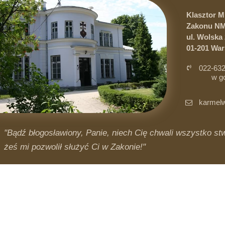
Klasztor 
Zakonu NM
ul. Wolska 
01-201 Wa
022-632
w g
i 
karmelw
"Bądź błogosławiony, Panie, niech Cię chwali wszystko stwo
żeś mi pozwolił służyć Ci w Zakonie!"