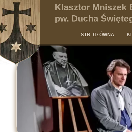
Klasztor Mniszek
pw. Ducha Święteg
STR. GŁÓWNA
K
Po