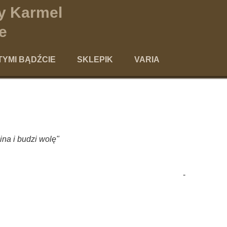
y Karmel
e
TYMI BĄDŹCIE
SKLEPIK
VARIA
szawie
agogika świętości
Kącik dla Dobroczyńców
o
ologia modlitwy
Aktualności
ia "po karmelitańsku"
Kontakt
na i budzi wolę"
Szkaplerz
moce formacyjne
-
Poezja
Polecamy