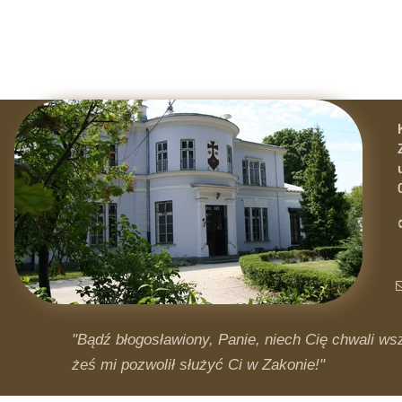
"Bądź błogosławiony, Panie, niech Cię chwali wsz
żeś mi pozwolił służyć Ci w Zakonie!"