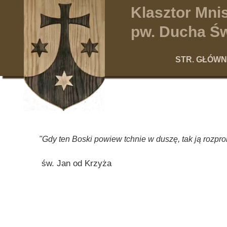
Klasztor Mn
pw. Ducha Św
STR. GŁÓW
"Gdy ten Boski powiew tchnie w duszę, tak ją rozpr
św. Jan od Krzyża