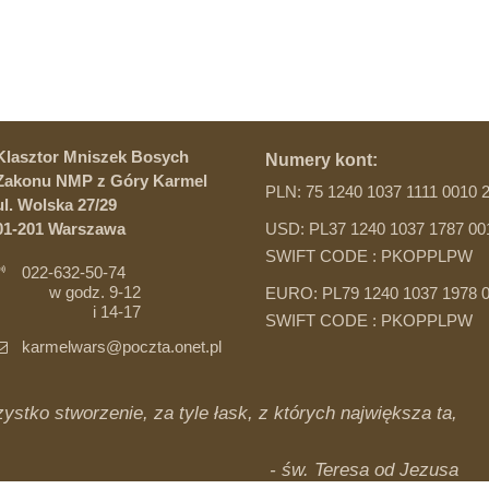
Klasztor Mniszek Bosych
Numery kont:
Zakonu NMP z Góry Karmel
PLN: 75 1240 1037 1111 0010 
ul. Wolska 27/29
01-201 Warszawa
USD: PL37 1240 1037 1787 00
SWIFT CODE : PKOPPLPW
022-632-50-74
w godz. 9-12
EURO: PL79 1240 1037 1978 0
i 14-17
SWIFT CODE : PKOPPLPW
karmelwars@poczta.onet.pl
ystko stworzenie, za tyle łask, z których największa ta,
- św. Teresa od Jezusa