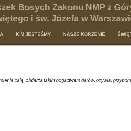
iszek Bosych Zakonu NMP z Gór
iętego i św. Józefa w Warszawi
NA
KIM JESTEŚMY
NASZE KORZENIE
ŚWIĘ
Charyzmat terezjański
Historia Karmelitanek Bosych w War
Ped
Powołanie Karmelitanki Bosej
Historia Karmelu Terezjańskieg
Te
Nasza codzienność
Święci Karmelu
Teolog
omienia całą, obdarza takim bogactwem darów, ożywia, przypomi
Galeria
Kandydaci na ołtarze
Po