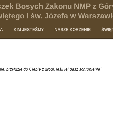
iszek Bosych Zakonu NMP z Gór
iętego i św. Józefa w Warszawi
NA
KIM JESTEŚMY
NASZE KORZENIE
ŚWIĘ
Charyzmat terezjański
Historia Karmelitanek Bosych w War
Ped
Powołanie Karmelitanki Bosej
Historia Karmelu Terezjańskieg
Te
Nasza codzienność
Święci Karmelu
Teolog
 przyjdzie do Ciebie z drogi, jeśli jej dasz schronienie"
Galeria
Kandydaci na ołtarze
Po