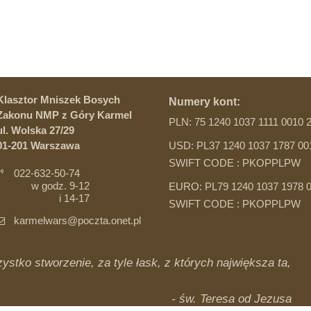
Klasztor Mniszek Bosych
Numery kont:
Zakonu NMP z Góry Karmel
PLN: 75 1240 1037 1111 0010 
ul. Wolska 27/29
01-201 Warszawa
USD: PL37 1240 1037 1787 00
SWIFT CODE : PKOPPLPW
022-632-50-74
w godz. 9-12
EURO: PL79 1240 1037 1978 0
i 14-17
SWIFT CODE : PKOPPLPW
karmelwars@poczta.onet.pl
ystko stworzenie, za tyle łask, z których największa ta,
- św. Teresa od Jezusa