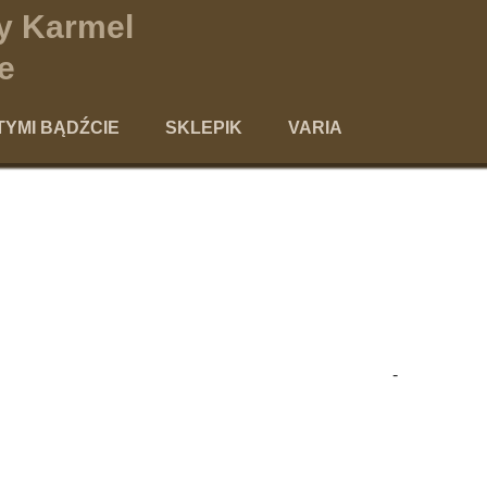
y Karmel
e
TYMI BĄDŹCIE
SKLEPIK
VARIA
szawie
agogika świętości
Kącik dla Dobroczyńców
o
ologia modlitwy
Aktualności
ia "po karmelitańsku"
Kontakt
Szkaplerz
moce formacyjne
-
Poezja
Polecamy