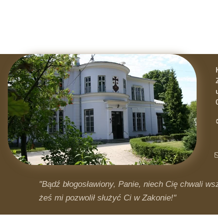
"Bądź błogosławiony, Panie, niech Cię chwali wsz
żeś mi pozwolił służyć Ci w Zakonie!"