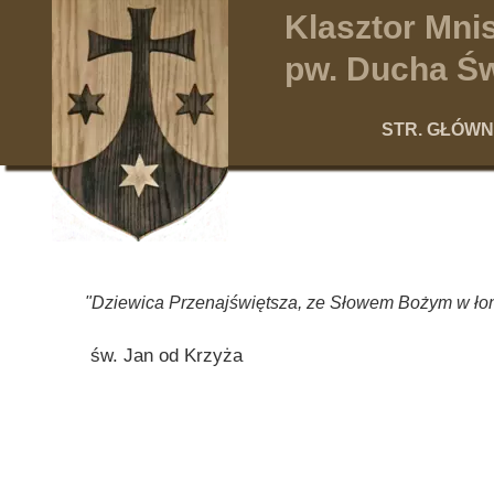
Klasztor Mn
pw. Ducha Św
STR. GŁÓW
"Dziewica Przenajświętsza, ze Słowem Bożym w łonie,
św. Jan od Krzyża