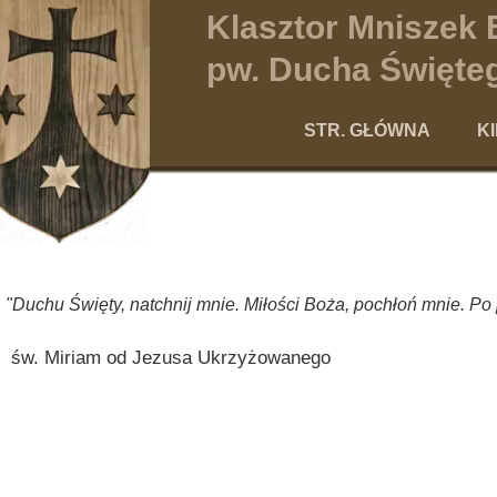
Klasztor Mniszek
pw. Ducha Święteg
STR. GŁÓWNA
K
Po
"Duchu Święty, natchnij mnie. Miłości Boża, pochłoń mnie. Po
św. Miriam od Jezusa Ukrzyżowanego