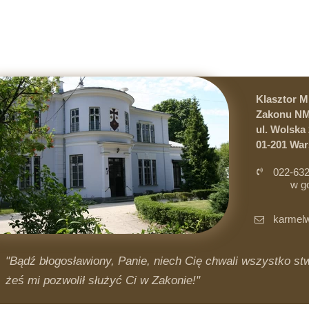
Klasztor 
Zakonu NM
ul. Wolska 
01-201 Wa
022-632
w g
i 
karmelw
"Bądź błogosławiony, Panie, niech Cię chwali wszystko stwo
żeś mi pozwolił służyć Ci w Zakonie!"