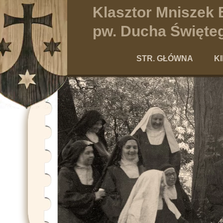
Klasztor Mniszek
pw. Ducha Święteg
STR. GŁÓWNA
K
Po