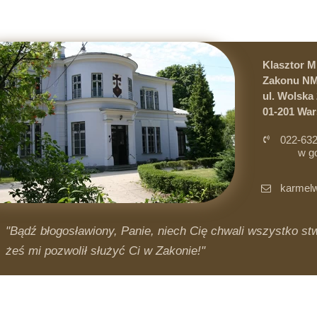
Klasztor 
Zakonu NM
ul. Wolska 
01-201 Wa
022-632
w g
i 
karmelw
"Bądź błogosławiony, Panie, niech Cię chwali wszystko stwo
żeś mi pozwolił służyć Ci w Zakonie!"