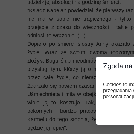
udzielił jej absolucji na godzinę śmierci.
"Ksiądz Kapelan powiedział, że pierwszy raz 
nie ma w sobie nic tragicznego - tylko
przejście z czasu do wieczności - takie p
odnieśli to wrażenie. (...)
Dopiero po śmierci siostry Anny okazało s
życie. Wraz ze swoimi dwoma rodzonymi
złożyła Bogu ślub nieodmówienia w żadnyc
Zgoda na 
przysługi tym, którzy ją o nią poproszą. Ś
przez całe życie, co nieraz sprawiało jej w
Cookies to m
Zdarzało się bowiem czasami, że miała do w
przeglądania 
Uśmiechnięta i miła w obejściu nie dawała
personalizacji
wiele ją to kosztuje. Tak, była to jedna
pokornych i bardzo pracowitych zakonnic
Karmelu do tego stopnia, że mawiała czas
będzie jej lepiej".