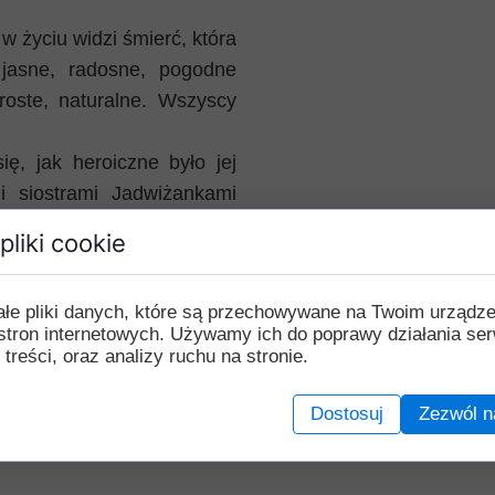
w życiu widzi śmierć, która
 jasne, radosne, pogodne
roste, naturalne. Wszyscy
ię, jak heroiczne było jej
 siostrami Jadwiżankami
h okolicznościach oddania
pliki cookie
lub ten wypełniała wiernie
iele trudności i cierpień.
ałe pliki danych, które są przechowywane na Twoim urządz
ykonania kilka prac naraz.
stron internetowych. Używamy ich do poprawy działania ser
 jednak odczuć nikomu, jak
 treści, oraz analizy ruchu na stronie.
 z najlepszych, cichych,
. Szczęśliwą czuła się w
Dostosuj
Zezwól n
em, że nawet w Niebie nie