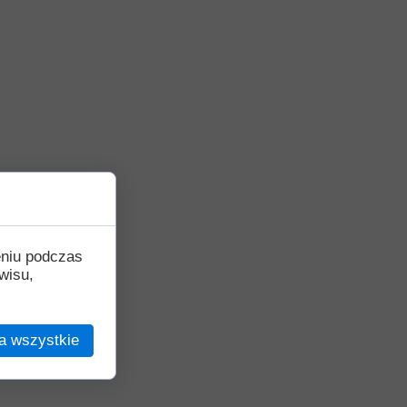
eniu podczas
wisu,
a wszystkie