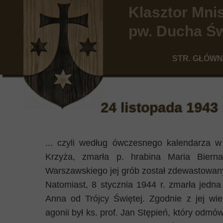
Klasztor Mn
pw. Ducha Św
STR. GŁÓW
24 listopada 1943 r.
... czyli według ówczesnego kalendarza w
Krzyża, zmarła p. hrabina Maria Biern
Warszawskiego jej grób został zdewastowan
Natomiast, 8 stycznia 1944 r. zmarła jedna 
Anna od Trójcy Świętej. Zgodnie z jej wie
agonii był ks. prof. Jan Stępień, który odmów