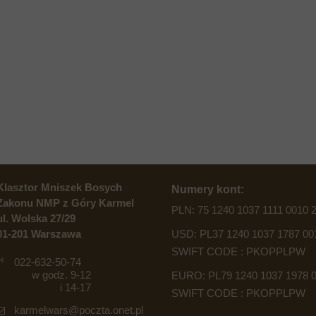
Klasztor Mniszek Bosych
Numery kont:
Zakonu NMP z Góry Karmel
PLN: 75 1240 1037 1111 0010 
ul. Wolska 27/29
01-201 Warszawa
USD: PL37 1240 1037 1787 00
SWIFT CODE : PKOPPLPW
022-632-50-74
w godz. 9-12
EURO: PL79 1240 1037 1978 0
i 14-17
SWIFT CODE : PKOPPLPW
karmelwars@poczta.onet.pl