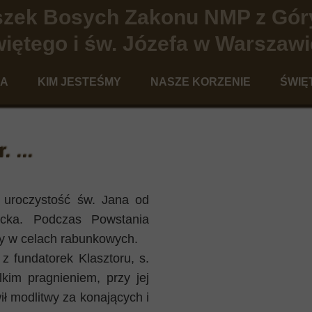
iszek Bosych Zakonu NMP z Gór
iętego i św. Józefa w Warszawi
NA
KIM JESTEŚMY
NASZE KORZENIE
ŚWIĘ
Charyzmat terezjański
Historia Karmelitanek Bosych w War
Ped
Powołanie Karmelitanki Bosej
Historia Karmelu Terezjańskieg
Te
 ...
Nasza codzienność
Święci Karmelu
Teolog
Galeria
Kandydaci na ołtarze
 uroczystość św. Jana od
acka. Podczas Powstania
Po
y w celach rabunkowych.
z fundatorek Klasztoru, s.
lkim pragnieniem, przy jej
ił modlitwy za konających i