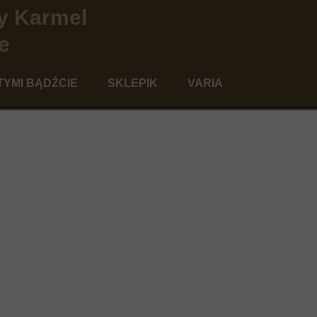
y Karmel
e
TYMI BĄDŹCIE
SKLEPIK
VARIA
szawie
agogika świętości
Kącik dla Dobroczyńców
o
ologia modlitwy
Aktualności
ia "po karmelitańsku"
Kontakt
Szkaplerz
moce formacyjne
Poezja
Polecamy