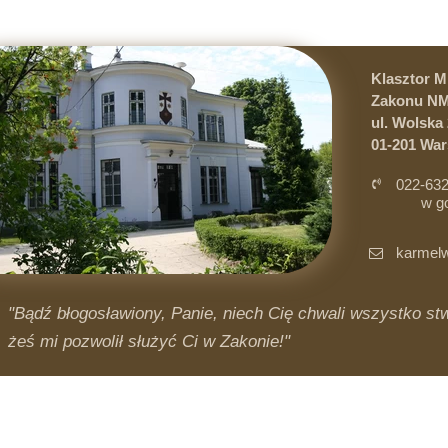
Klasztor 
Zakonu NM
ul. Wolska 
01-201 Wa
022-632
w g
i 
karmelw
"Bądź błogosławiony, Panie, niech Cię chwali wszystko stwo
żeś mi pozwolił służyć Ci w Zakonie!"