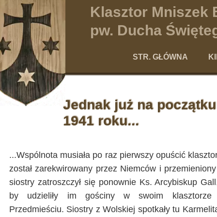
Klasztor Mniszek
pw. Ducha Święteg
STR. GŁÓWNA
K
Po
Jednak już na początk
1941 roku...
...Wspólnota musiała po raz pierwszy opuścić klaszto
został zarekwirowany przez Niemców i przemienion
siostry zatroszczył się ponownie Ks. Arcybiskup Gall
by udzieliły im gościny w swoim klasztorze
Przedmieściu. Siostry z Wolskiej spotkały tu Karmelit