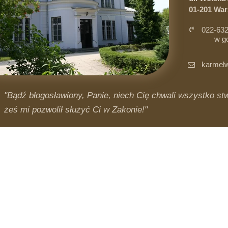
01-201 Wa
022-632
w g
i 
karmelw
"Bądź błogosławiony, Panie, niech Cię chwali wszystko stwo
żeś mi pozwolił służyć Ci w Zakonie!"