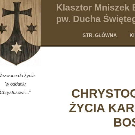
Klasztor Mniszek
pw. Ducha Święteg
STR. GŁÓWNA
K
Po
Wezwane do życia
'w oddaniu
CHRYSTO
Chrystusowi'..."
ŻYCIA KAR
BO