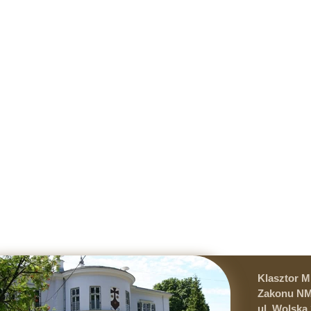
Klasztor 
Zakonu NM
ul. Wolska 